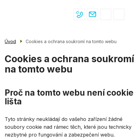
Menu
Přejít
ŽIVOT VE ŠKOLE
navigace
k
hlavnímu
PRO ŽÁKY
obsahu
PRO RODIČE
Úvod
Cookies a ochrana soukromí na tomto webu
ÚŘEDNÍ DESKA
Cookies a ochrana soukromí
KONTAKTY
na tomto webu
Proč na tomto webu není cookie
lišta
Tyto stránky neukládají do vašeho zařízení žádné
soubory cookie nad rámec těch, které jsou technicky
nezbytné pro fungování a zabezpečení webu.