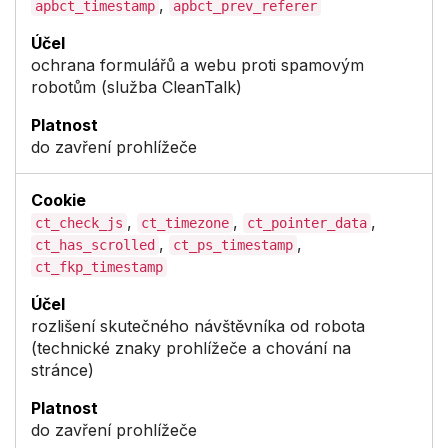
,
apbct_timestamp
apbct_prev_referer
ochrana formulářů a webu proti spamovým
robotům (služba CleanTalk)
do zavření prohlížeče
,
,
,
ct_check_js
ct_timezone
ct_pointer_data
,
,
ct_has_scrolled
ct_ps_timestamp
ct_fkp_timestamp
rozlišení skutečného návštěvníka od robota
(technické znaky prohlížeče a chování na
stránce)
do zavření prohlížeče