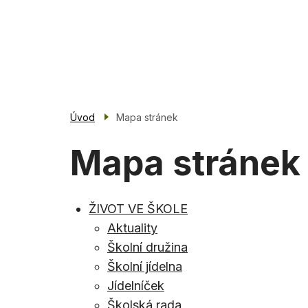
Přejít
k
Základní škola
hlavnímu
Blovice
obsahu
Úvod
Mapa stránek
Mapa stránek
Mapa
ŽIVOT VE ŠKOLE
Aktuality
stránek
Školní družina
Školní jídelna
Jídelníček
Školská rada