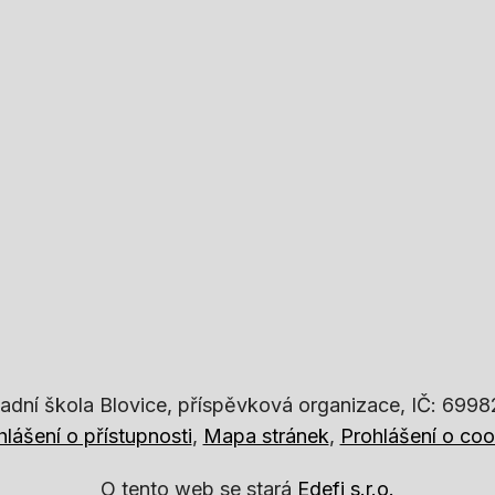
adní škola Blovice, příspěvková organizace, IČ: 699
hlášení o přístupnosti
Mapa stránek
Prohlášení o coo
O tento web se stará
Edefi s.r.o.