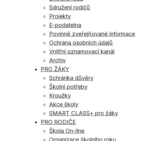
Sdružení rodičů
Projekty
E-podatelna
Povinně zveřejňované informace
Ochrana osobních údajů
Vnitřní oznamovací kanál
Archiv
PRO ŽÁKY
Schránka důvěry
Školní potřeby
Kroužky
Akce školy
SMART CLASS+ pro žáky
PRO RODIČE
Škola On-line
Organizace školního roku