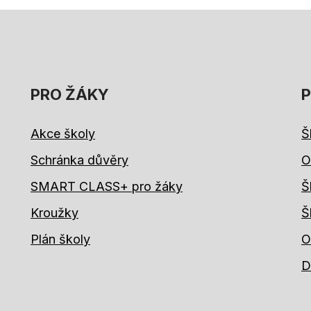
PRO ŽÁKY
P
Akce školy
Š
Schránka důvěry
O
SMART CLASS+ pro žáky
Š
Kroužky
Š
Plán školy
O
D