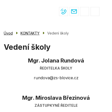
Menu
Přejít
ŽIVOT VE ŠKOLE
navigace
k
hlavnímu
PRO ŽÁKY
obsahu
PRO RODIČE
Úvod
KONTAKTY
Vedení školy
ÚŘEDNÍ DESKA
Vedení školy
KONTAKTY
Mgr. Jolana Rundová
ŘEDITELKA ŠKOLY
rundova@zs-blovice.cz
Mgr. Miroslava Březinová
ZÁSTUPKYNĚ ŘEDITELE