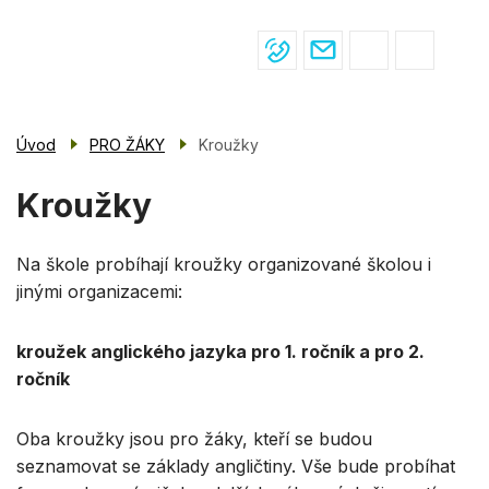
Menu
Přejít
ŽIVOT VE ŠKOLE
navigace
k
hlavnímu
PRO ŽÁKY
obsahu
PRO RODIČE
Úvod
PRO ŽÁKY
Kroužky
ÚŘEDNÍ DESKA
Kroužky
KONTAKTY
Na škole probíhají kroužky organizované školou i
jinými organizacemi:
kroužek anglického jazyka pro 1. ročník a pro 2.
ročník
Oba kroužky jsou pro žáky, kteří se budou
seznamovat se základy angličtiny. Vše bude probíhat