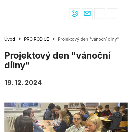
Menu
Přejít
ŽIVOT VE ŠKOLE
navigace
k
hlavnímu
PRO ŽÁKY
obsahu
PRO RODIČE
Úvod
PRO RODIČE
Projektový den "vánoční dílny"
ÚŘEDNÍ DESKA
Projektový den "vánoční
KONTAKTY
dílny"
19. 12. 2024