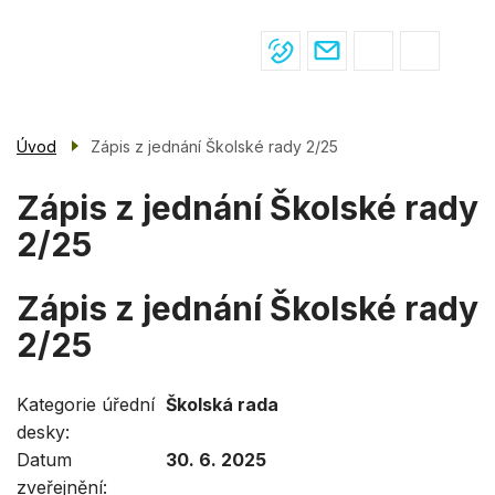
Menu
Přejít
ŽIVOT VE ŠKOLE
navigace
k
hlavnímu
PRO ŽÁKY
obsahu
PRO RODIČE
Úvod
Zápis z jednání Školské rady 2/25
ÚŘEDNÍ DESKA
Zápis z jednání Školské rady
KONTAKTY
2/25
Zápis z jednání Školské rady
2/25
Kategorie úřední
Školská rada
desky
Datum
30. 6. 2025
zveřejnění