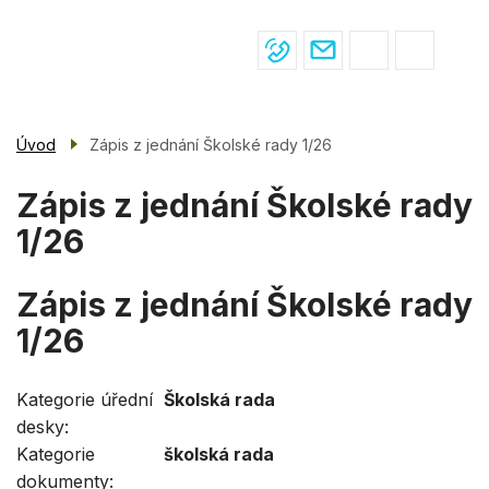
Menu
Přejít
ŽIVOT VE ŠKOLE
navigace
k
hlavnímu
PRO ŽÁKY
obsahu
PRO RODIČE
Úvod
Zápis z jednání Školské rady 1/26
ÚŘEDNÍ DESKA
Zápis z jednání Školské rady
KONTAKTY
1/26
Zápis z jednání Školské rady
1/26
Kategorie úřední
Školská rada
desky
Kategorie
školská rada
dokumenty