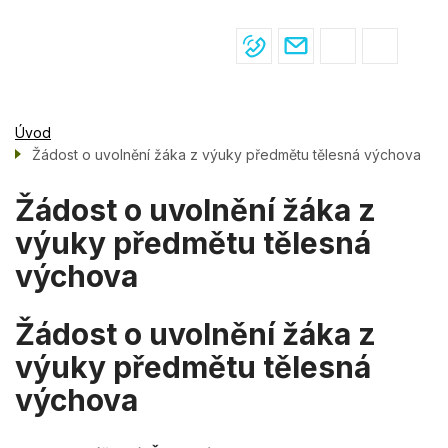
Menu
Přejít
ŽIVOT VE ŠKOLE
navigace
k
hlavnímu
PRO ŽÁKY
obsahu
PRO RODIČE
Úvod
ÚŘEDNÍ DESKA
Žádost o uvolnění žáka z výuky předmětu tělesná výchova
KONTAKTY
Žádost o uvolnění žáka z
výuky předmětu tělesná
výchova
Žádost o uvolnění žáka z
výuky předmětu tělesná
výchova