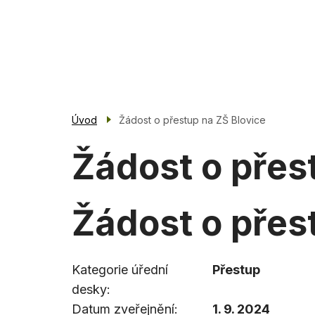
Přejít
k
Základní škola
hlavnímu
Blovice
obsahu
Úvod
Žádost o přestup na ZŠ Blovice
Žádost o přes
Žádost o přes
Kategorie úřední
Přestup
desky
Datum zveřejnění
1. 9. 2024