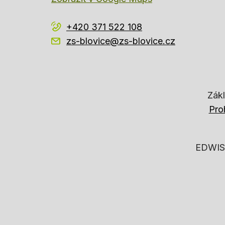
+420 371 522 108
zs-blovice@zs-blovice.cz
Zákl
Pro
EDWIS