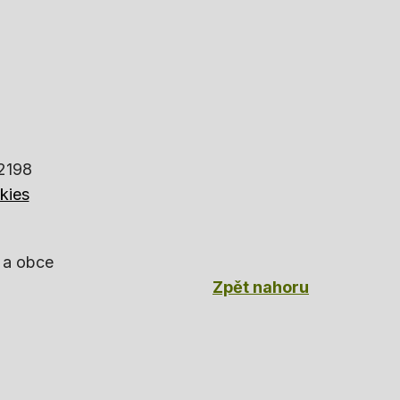
82198
kies
 a obce
Zpět nahoru