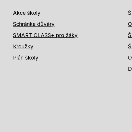
Akce školy
Š
Schránka důvěry
O
SMART CLASS+ pro žáky
Š
Kroužky
Š
Plán školy
O
D