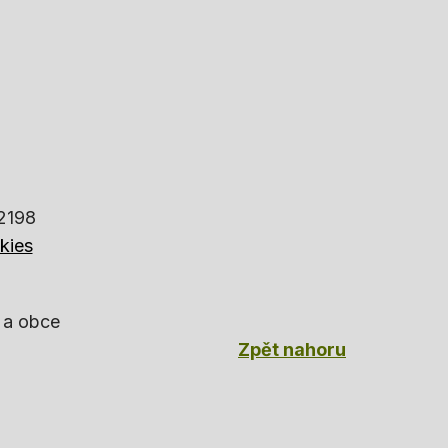
82198
kies
 a obce
Zpět nahoru