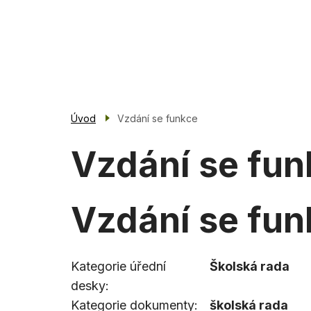
Přejít
k
Základní škola
hlavnímu
Blovice
obsahu
Úvod
Vzdání se funkce
Vzdání se fun
Vzdání se fun
Kategorie úřední
Školská rada
desky
Kategorie dokumenty
školská rada