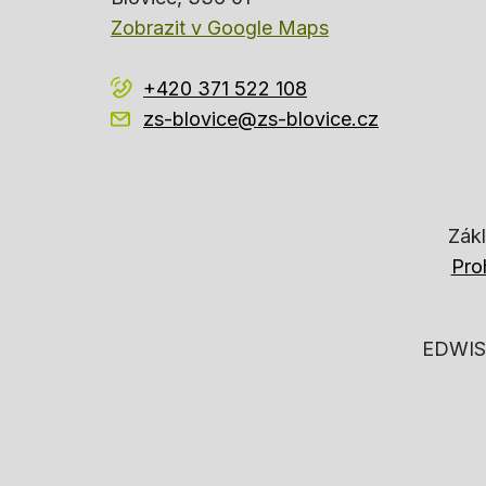
Zobrazit v Google Maps
+420 371 522 108
zs-blovice@zs-blovice.cz
Zákl
Pro
EDWIS