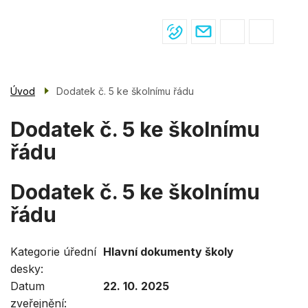
Menu
Přejít
ŽIVOT VE ŠKOLE
navigace
k
hlavnímu
PRO ŽÁKY
obsahu
PRO RODIČE
Úvod
Dodatek č. 5 ke školnímu řádu
ÚŘEDNÍ DESKA
Dodatek č. 5 ke školnímu
KONTAKTY
řádu
Dodatek č. 5 ke školnímu
řádu
Kategorie úřední
Hlavní dokumenty školy
desky
Datum
22. 10. 2025
zveřejnění