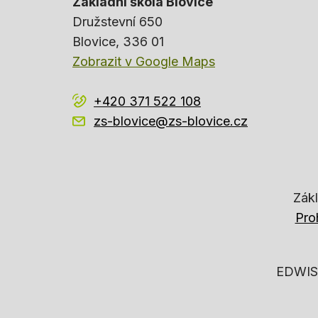
Základní škola Blovice
Družstevní 650
Blovice
, 336 01
Zobrazit v Google Maps
+420 371 522 108
zs-blovice@zs-blovice.cz
Zákl
Pro
EDWIS