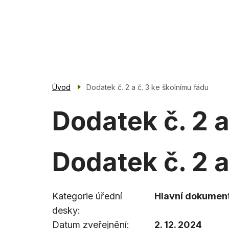
Přejít
k
Základní škola
hlavnímu
Blovice
obsahu
Úvod
Dodatek č. 2 a č. 3 ke školnímu řádu
Dodatek č. 2 a
Dodatek č. 2 a
Kategorie úřední
Hlavní dokument
desky
Datum zveřejnění
2. 12. 2024