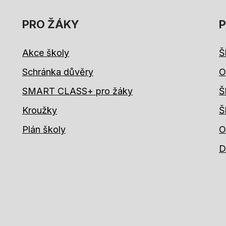
PRO ŽÁKY
P
Akce školy
Š
Schránka důvěry
O
SMART CLASS+ pro žáky
Š
Kroužky
Š
Plán školy
O
D