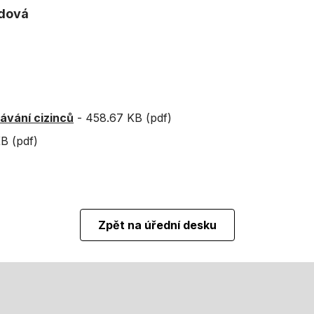
ndová
lávání cizinců
-
458.67 KB (pdf)
B (pdf)
Zpět na úřední desku