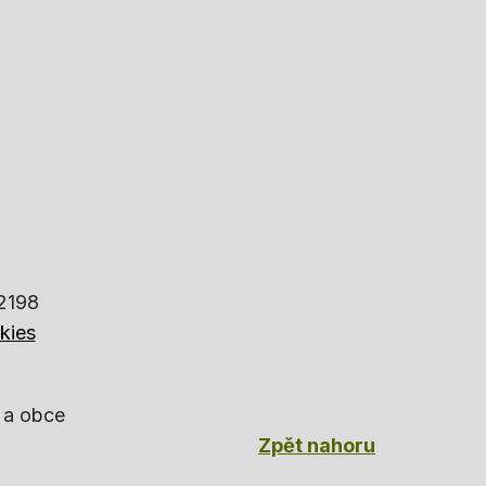
82198
kies
 a obce
Zpět nahoru