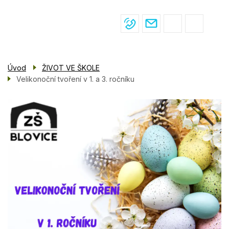
Menu
Přejít
ŽIVOT VE ŠKOLE
navigace
k
hlavnímu
PRO ŽÁKY
obsahu
PRO RODIČE
Úvod
ŽIVOT VE ŠKOLE
ÚŘEDNÍ DESKA
Velikonoční tvoření v 1. a 3. ročníku
KONTAKTY