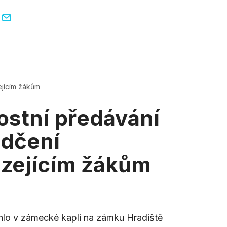
zs-blovice@zs-blovice.cz
IČE
ÚŘEDNÍ DESKA
KONTAKTY
ejícím žákům
ostní předávání
dčení
zejícím žákům
hlo v zámecké kapli na zámku Hradiště