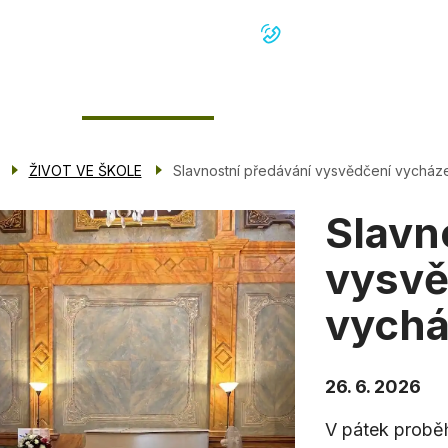
+420 371 522 108
Menu
ŽIVOT VE ŠKOLE
PRO ŽÁKY
PRO ROD
navigace
ŽIVOT VE ŠKOLE
Slavnostní předávání vysvědčení vycház
Slavn
vysvě
vychá
26. 6. 2026
V pátek probě