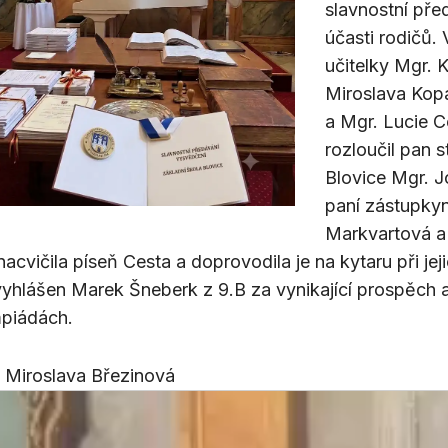
slavnostní pře
účasti rodičů.
učitelky Mgr.
Miroslava Kop
a Mgr. Lucie C
rozloučil pan s
Blovice Mgr. J
paní zástupky
Markvartová a 
nacvičila píseň Cesta a doprovodila je na kytaru při je
vyhlášen Marek Šneberk z 9.B za vynikající prospěch 
piádách.
 Miroslava Březinová