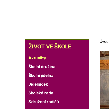
Přejít
k
Základní škola
hlavnímu
Blovice
obsahu
ŽIVOT
Úvod
ŽIVOT VE ŠKOLE
VE
Aktuality
ŠKOLE
Školní družina
Školní jídelna
Jídelníček
Školská rada
Sdružení rodičů