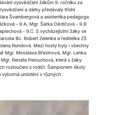
dávání vysvědčení žákům 9. ročníku za
 Vysvědčení a dárky předávaly třídní
 Klára Švambergová a asistentka pedagoga
áčková - 9.A, Mgr. Šárka Dědičová - 9.B
eplechová - 9.C. S vycházejícími žáky se
tarosta Bc. Robert Zelenka a ředitelka ZŠ
olana Rundová. Mezi hosty byly i všechny
ně Mgr. Miroslava Březinová, Mgr. Lenka
Mgr. Renáta Pelouchová, která s žáky
jich rozloučení s rodiči. Šampionem školy
a výborná umístění v různých