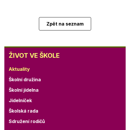
Zpět na seznam
ŽIVOT
ŽIVOT VE ŠKOLE
VE
ŠKOLE
Aktuality
Školní družina
Školní jídelna
Jídelníček
Školská rada
Sdružení rodičů