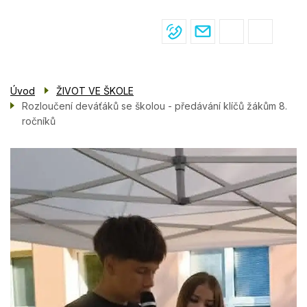
Menu
Přejít
ŽIVOT VE ŠKOLE
navigace
k
hlavnímu
PRO ŽÁKY
obsahu
PRO RODIČE
Úvod
ŽIVOT VE ŠKOLE
ÚŘEDNÍ DESKA
Rozloučení deváťáků se školou - předávání klíčů žákům 8.
ročníků
KONTAKTY