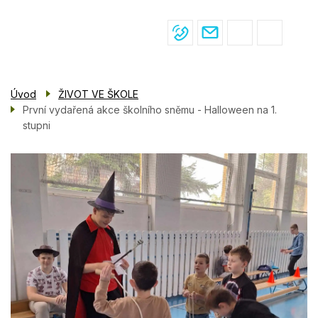
Menu
Přejít
ŽIVOT VE ŠKOLE
navigace
k
hlavnímu
PRO ŽÁKY
obsahu
PRO RODIČE
Úvod
ŽIVOT VE ŠKOLE
ÚŘEDNÍ DESKA
První vydařená akce školního sněmu - Halloween na 1.
stupni
KONTAKTY