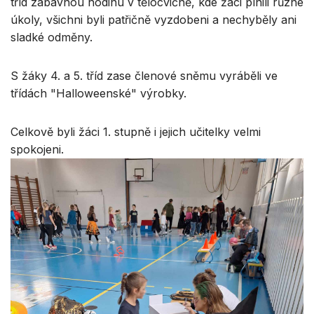
tříd zábavnou hodinu v tělocvičně, kde žáci plnili různé
úkoly, všichni byli patřičně vyzdobeni a nechyběly ani
sladké odměny.
S žáky 4. a 5. tříd zase členové sněmu vyráběli ve
třídách "Halloweenské" výrobky.
Celkově byli žáci 1. stupně i jejich učitelky velmi
spokojeni.